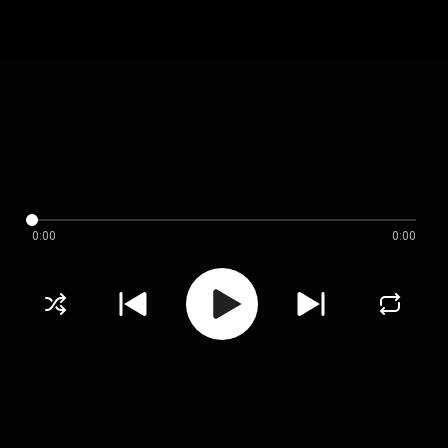
0:00
0:00