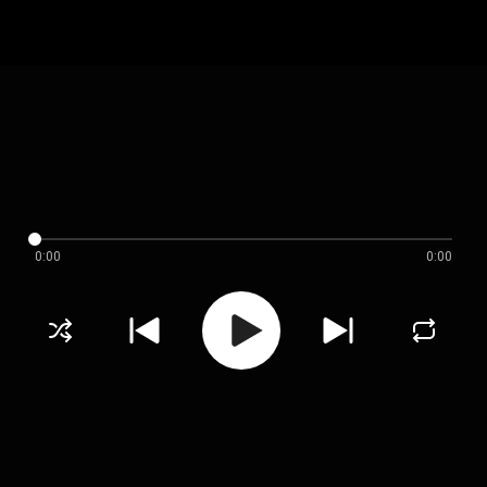
0:00
0:00