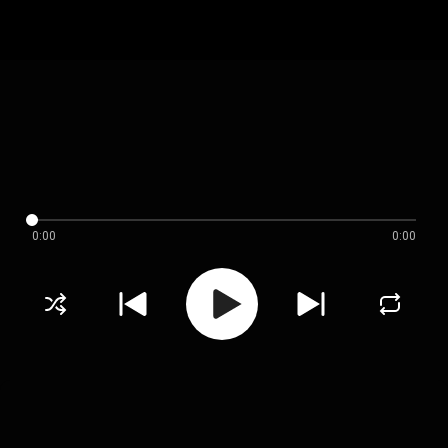
0:00
0:00