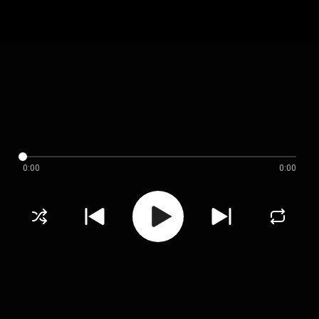
0:00
0:00