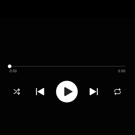
0:00
0:00