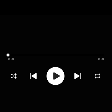
0:00
0:00