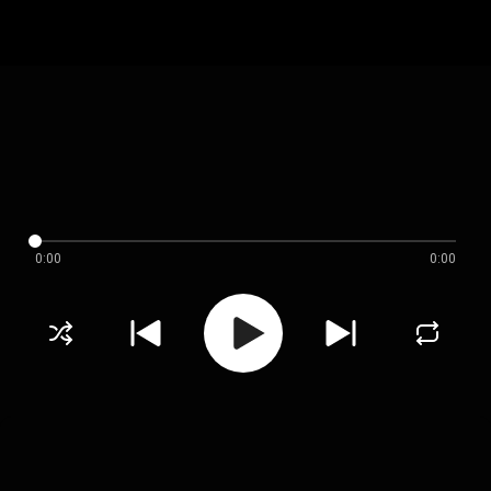
0:00
0:00