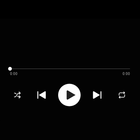
0:00
0:00