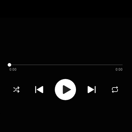
0:00
0:00