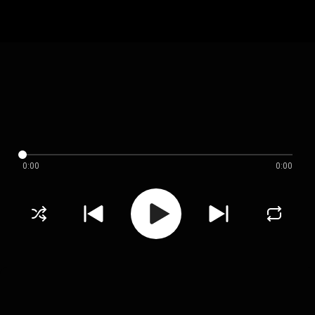
0:00
0:00