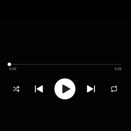
0:00
0:00