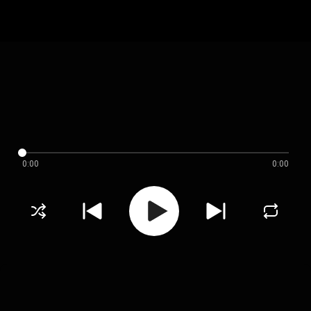
0:00
0:00