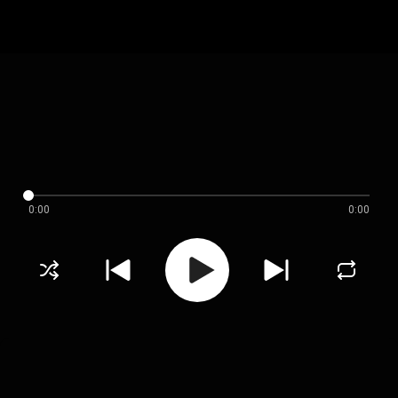
0:00
0:00