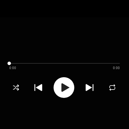
0:00
0:00