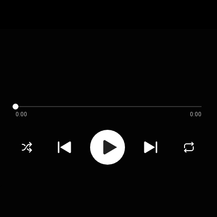
0:00
0:00