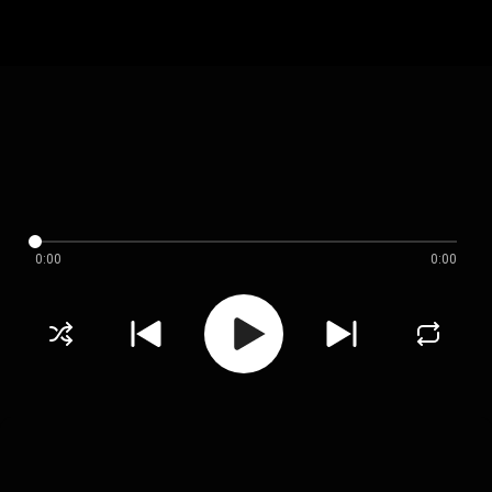
0:00
0:00