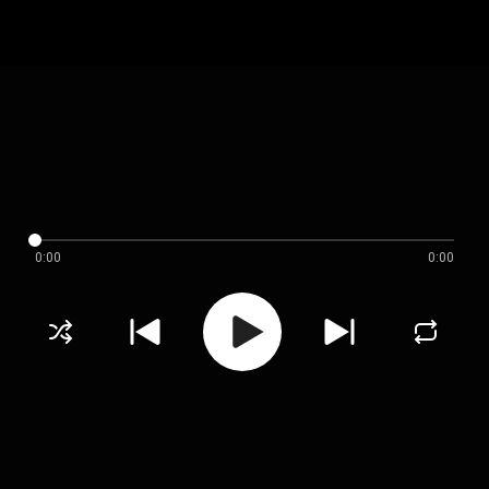
0:00
0:00