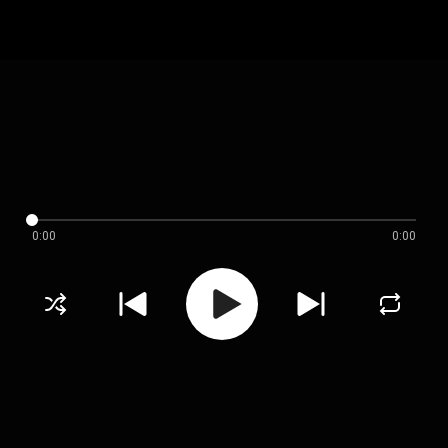
0:00
0:00