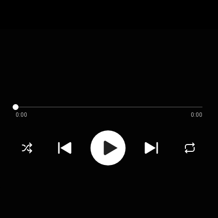
0:00
0:00