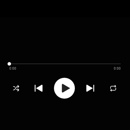
0:00
0:00