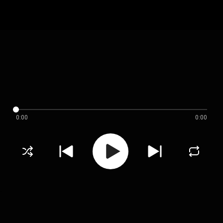
0:00
0:00