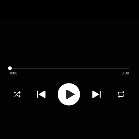
0:00
0:00