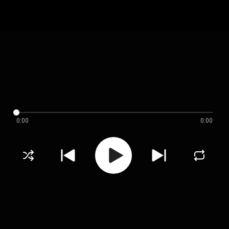
0:00
0:00