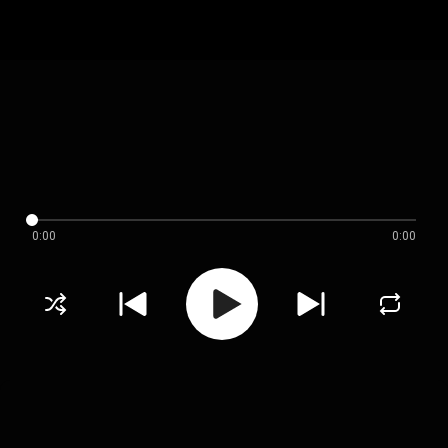
0:00
0:00