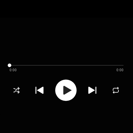
0:00
0:00