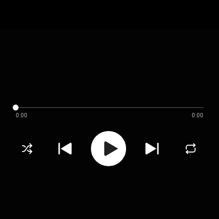
0:00
0:00