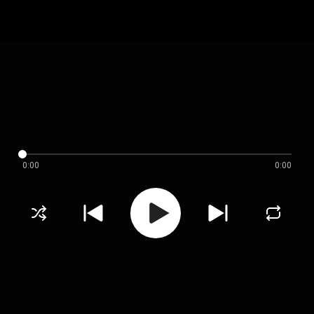
0:00
0:00