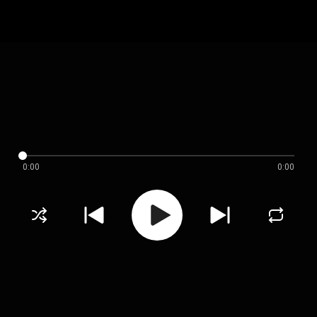
0:00
0:00