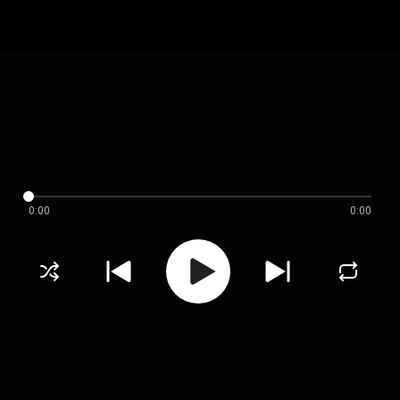
0:00
0:00