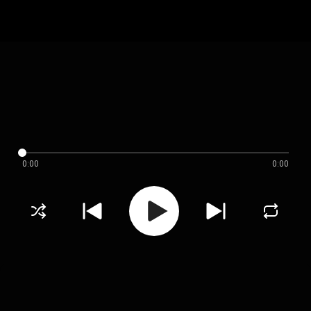
0:00
0:00