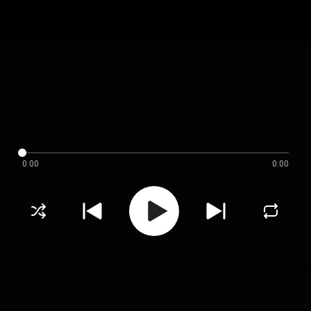
0:00
0:00