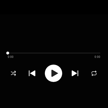
0:00
0:00