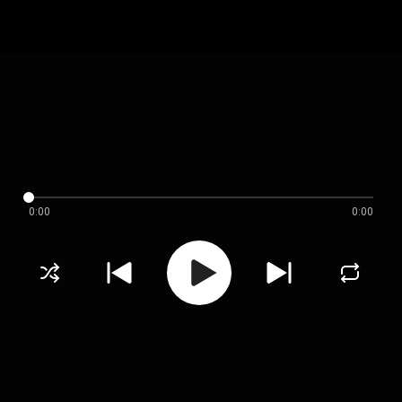
0:00
0:00