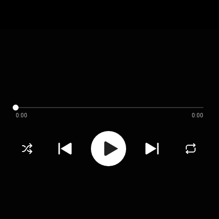
0:00
0:00