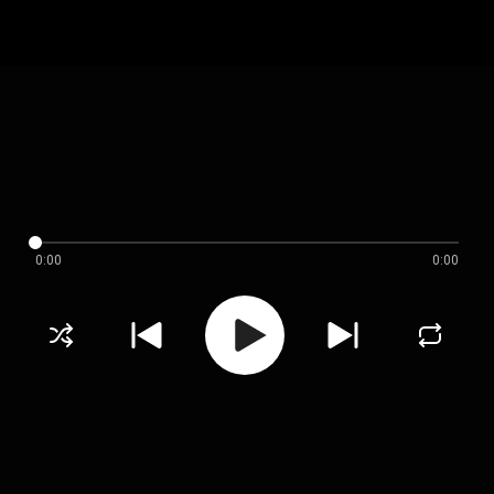
0:00
0:00