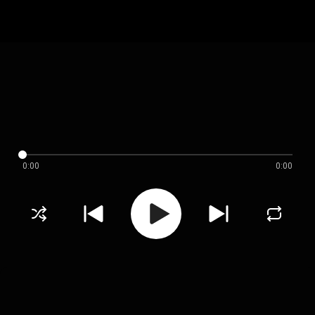
0:00
0:00