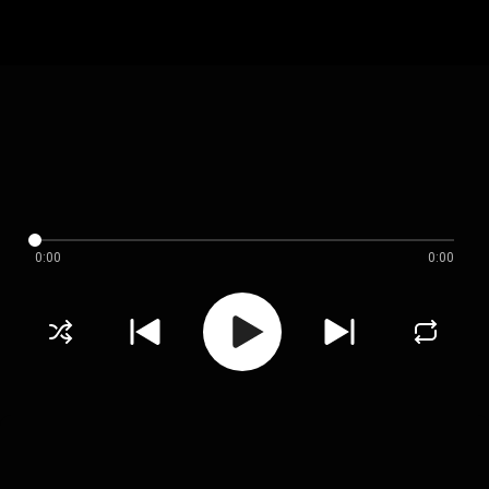
0:00
0:00