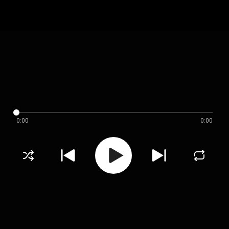
0:00
0:00