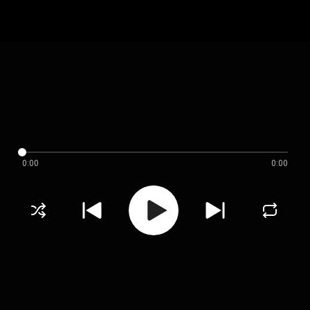
0:00
0:00