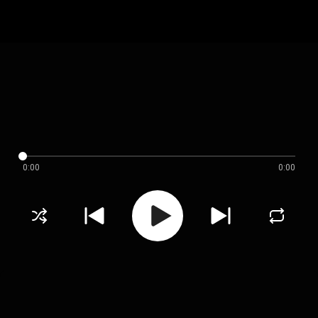
0:00
0:00