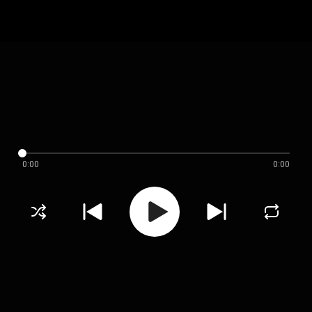
0:00
0:00