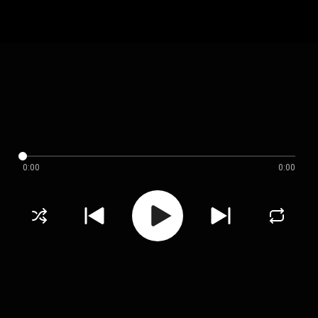
0:00
0:00