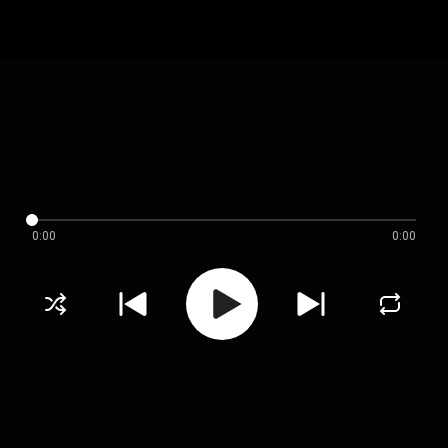
0:00
0:00