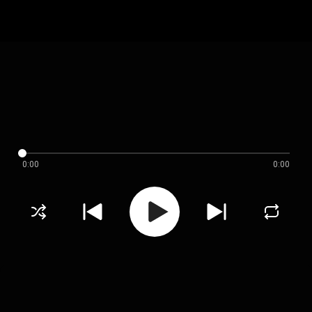
0:00
0:00