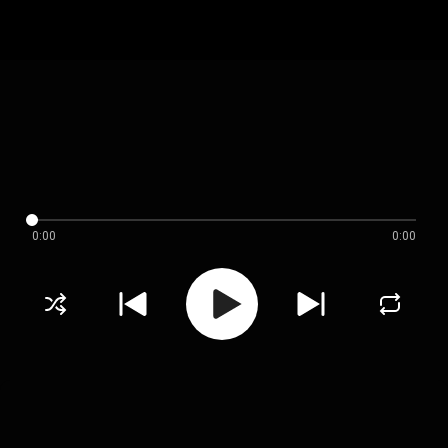
0:00
0:00