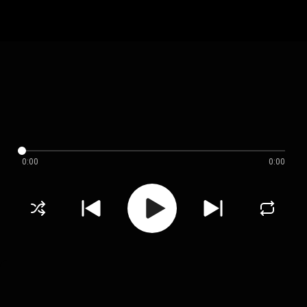
0:00
0:00