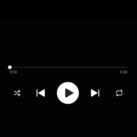
0:00
0:00