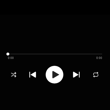
0:00
0:00