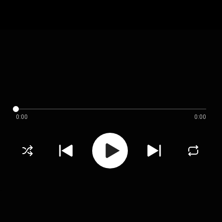
0:00
0:00