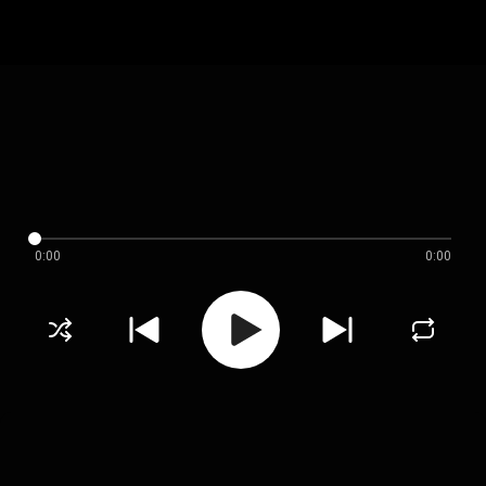
0:00
0:00